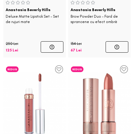
Anastasia Beverly Hills
Anastasia Beverly Hills
Deluxe Matte Lipstick Set - Set
Brow Powder Duo - Fard de
de rujuri mate
sprancene cu efect ombrè
250 Lei
134 Lei
125 Lei
67 Lei
REDUS
REDUS