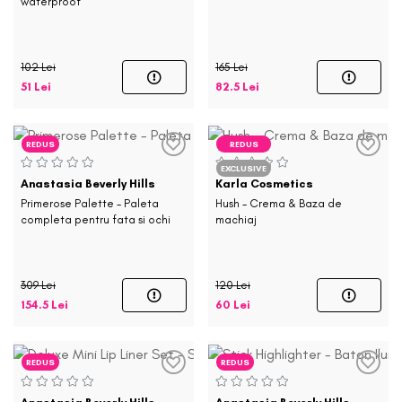
waterproof
102 Lei
165 Lei
51 Lei
82.5 Lei
REDUS
REDUS
EXCLUSIVE
Anastasia Beverly Hills
Karla Cosmetics
Primerose Palette - Paleta
Hush - Crema & Baza de
completa pentru fata si ochi
machiaj
309 Lei
120 Lei
154.5 Lei
60 Lei
REDUS
REDUS