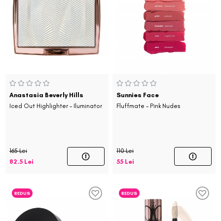
Anastasia Beverly Hills
Sunnies Face
Iced Out Highlighter - Iluminator
Fluffmate - Pink Nudes
165 Lei
110 Lei
82.5 Lei
55 Lei
REDUS
REDUS