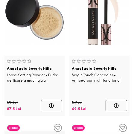
Anastasia Beverly Hills
Anastasia Beverly Hills
Loose Setting Powder - Pudra
Magic Touch Concealer -
de fixare a machiajului
Anticearcan multifunctional
175 Lei
139 Lei
87.5 Lei
69.5 Lei
REDUS
REDUS