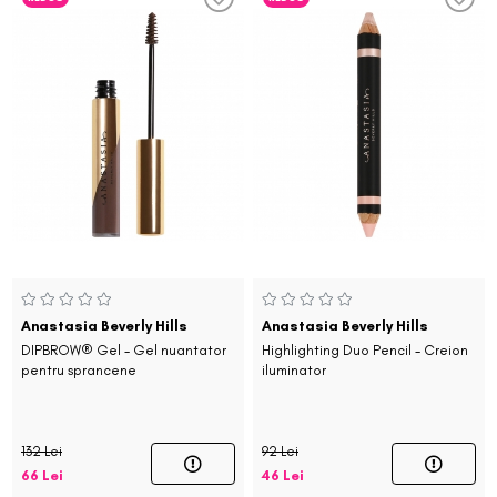
Anastasia Beverly Hills
Anastasia Beverly Hills
DIPBROW® Gel - Gel nuantator
Highlighting Duo Pencil - Creion
pentru sprancene
iluminator
132 Lei
92 Lei
66 Lei
46 Lei