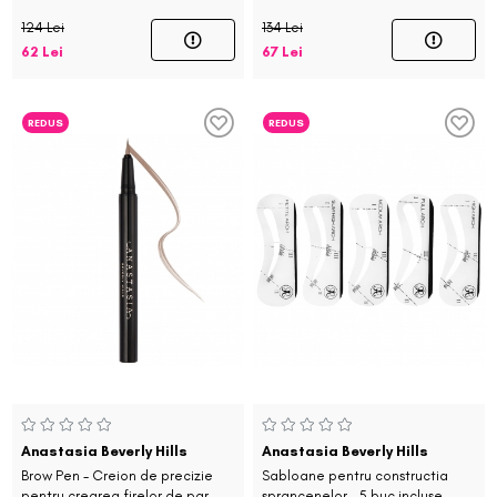
124 Lei
134 Lei
62 Lei
67 Lei
REDUS
REDUS
Anastasia Beverly Hills
Anastasia Beverly Hills
Brow Pen - Creion de precizie
Sabloane pentru constructia
pentru crearea firelor de par
sprancenelor - 5 buc incluse