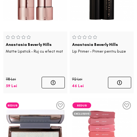
Anastasia Beverly Hills
Anastasia Beverly Hills
Matte Lipstick - Ruj cu efect mat
Lip Primer - Primer pentru buze
118 Lei
92 Lei
59 Lei
46 Lei
REDUS
REDUS
EXCLUSIVE