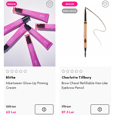
REDUS
REDUS
EXCLUSIVE
Blithe
Charlotte Tillbury
Inbetween Glow-Up Priming
Brow Cheat Refillable Hair-Like
Cream
Eyebrow Pencil
120 Lei
175 Lei
60 Lei
87.5 Lei