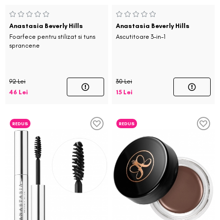
Anastasia Beverly Hills
Anastasia Beverly Hills
Foarfece pentru stilizat si tuns
Ascutitoare 3-in-1
sprancene
92 Lei
30 Lei
46 Lei
15 Lei
REDUS
REDUS