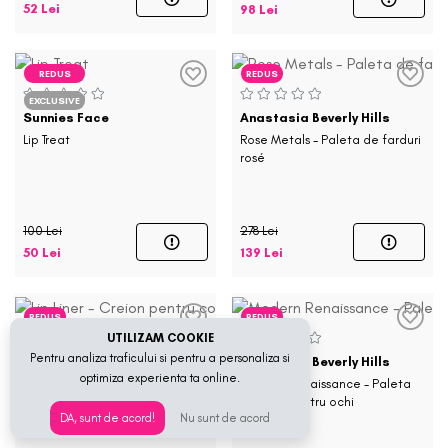
52 Lei
98 Lei
REDUS
REDUS
EXCLUSIVE
Sunnies Face
Anastasia Beverly Hills
Lip Treat
Rose Metals - Paleta de farduri
rosé
100 Lei
278 Lei
50 Lei
139 Lei
REDUS
REDUS
UTILIZAM COOKIE
Pentru analiza traficului si pentru a personaliza si
Anastasia Beverly Hills
Anastasia Beverly Hills
optimiza experienta ta online.
Lip Liner - Creion pentru
Modern Renaissance - Paleta
conturul buzelor
de fard pentru ochi
DA, sunt de acord!
Nu sunt de acord