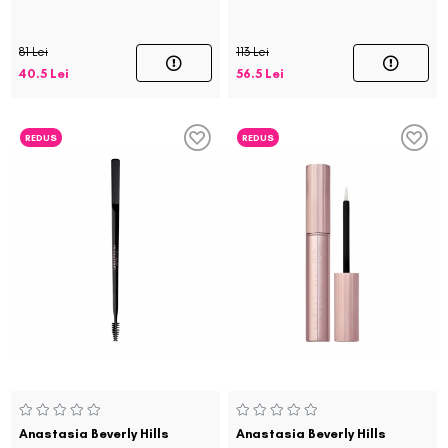
81 Lei
113 Lei
40.5 Lei
56.5 Lei
REDUS
REDUS
Anastasia Beverly Hills
Anastasia Beverly Hills