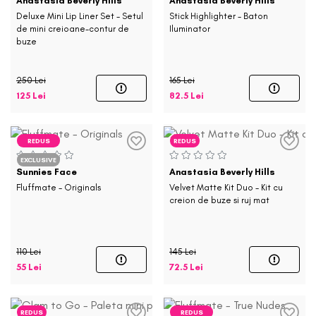
Anastasia Beverly Hills
Anastasia Beverly Hills
Deluxe Mini Lip Liner Set - Setul
Stick Highlighter - Baton
de mini creioane-contur de
Iluminator
buze
250 Lei
165 Lei
125 Lei
82.5 Lei
REDUS
REDUS
EXCLUSIVE
Sunnies Face
Anastasia Beverly Hills
Fluffmate - Originals
Velvet Matte Kit Duo - Kit cu
creion de buze si ruj mat
110 Lei
145 Lei
55 Lei
72.5 Lei
REDUS
REDUS