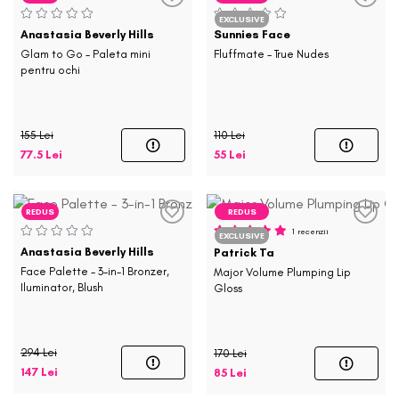
EXCLUSIVE
Anastasia Beverly Hills
Sunnies Face
Glam to Go - Paleta mini
Fluffmate - True Nudes
pentru ochi
155 Lei
110 Lei
77.5 Lei
55 Lei
REDUS
REDUS
1 recenzii
EXCLUSIVE
Anastasia Beverly Hills
Patrick Ta
Face Palette - 3-in-1 Bronzer,
Major Volume Plumping Lip
Iluminator, Blush
Gloss
294 Lei
170 Lei
147 Lei
85 Lei