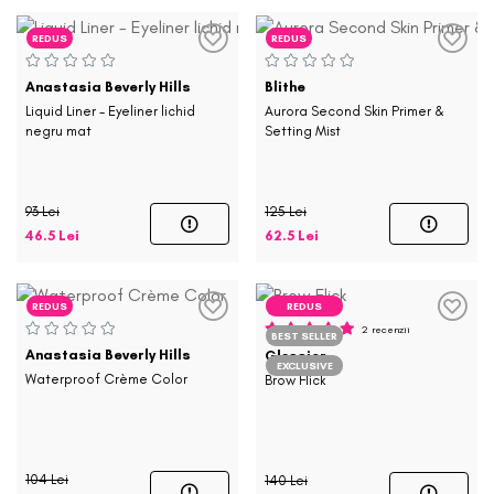
REDUS
REDUS
Anastasia Beverly Hills
Blithe
Liquid Liner - Eyeliner lichid
Aurora Second Skin Primer &
negru mat
Setting Mist
93 Lei
125 Lei
46.5 Lei
62.5 Lei
REDUS
REDUS
2 recenzii
BEST SELLER
Anastasia Beverly Hills
Glossier
EXCLUSIVE
Waterproof Crème Color
Brow Flick
104 Lei
140 Lei