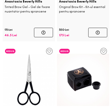
Anastasia Beverly Hills
Anastasia Beverly Hills
Tinted Brow Gel - Gel de fixare
Original Brow Kit - Kit-ul esential
nuantator pentru sprancene
pentru sprancene
93 Lei
350 Lei
46.5 Lei
175 Lei
REDUS
REDUS