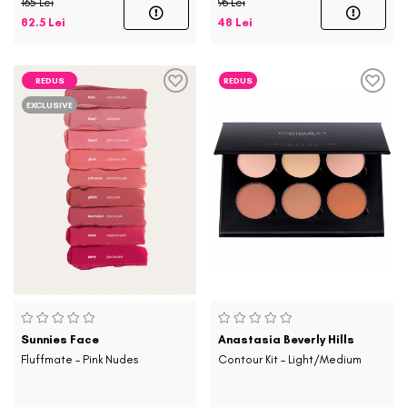
165 Lei
96 Lei
82.5 Lei
48 Lei
REDUS
REDUS
EXCLUSIVE
Sunnies Face
Anastasia Beverly Hills
Fluffmate - Pink Nudes
Contour Kit - Light/Medium