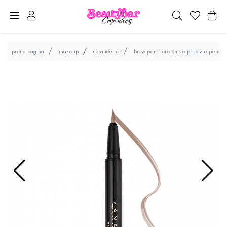
prima pagina
makeup
sprancene
brow pen - creion de precizie pentru 