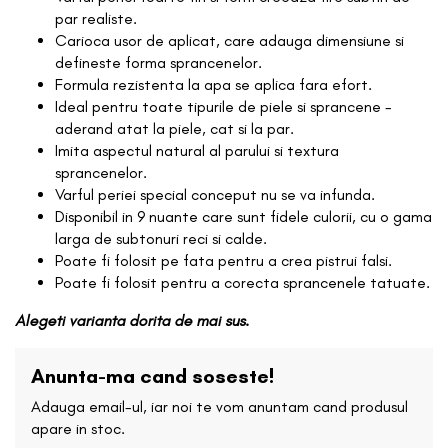
par realiste.
Carioca usor de aplicat, care adauga dimensiune si
defineste forma sprancenelor.
Formula rezistenta la apa se aplica fara efort.
Ideal pentru toate tipurile de piele si sprancene -
aderand atat la piele, cat si la par.
Imita aspectul natural al parului si textura
sprancenelor.
Varful periei special conceput nu se va infunda.
Disponibil in 9 nuante care sunt fidele culorii, cu o gama
larga de subtonuri reci si calde.
Poate fi folosit pe fata pentru a crea pistrui falsi.
Poate fi folosit pentru a corecta sprancenele tatuate.
Alegeti varianta dorita de mai sus.
Anunta-ma cand soseste!
Adauga email-ul, iar noi te vom anuntam cand produsul
apare in stoc.