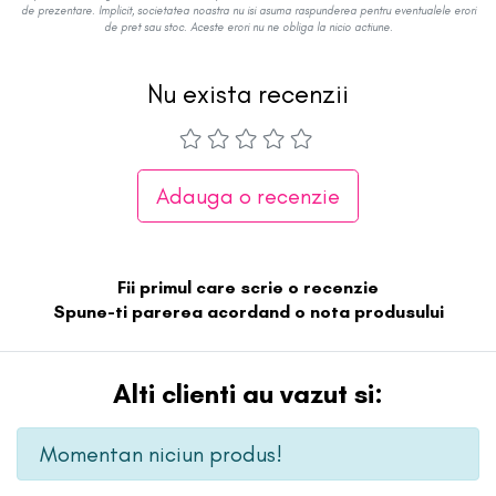
de prezentare. Implicit, societatea noastra nu isi asuma raspunderea pentru eventualele erori
de pret sau stoc. Aceste erori nu ne obliga la nicio actiune.
Nu exista recenzii
Adauga o recenzie
Fii primul care scrie o recenzie
Spune-ti parerea acordand o nota produsului
Alti clienti au vazut si:
Momentan niciun produs!