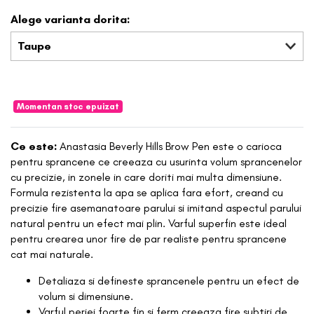
Alege varianta dorita:
Taupe
Momentan stoc epuizat
Ce este:
Anastasia Beverly Hills Brow Pen este o carioca
pentru sprancene ce creeaza cu usurinta volum sprancenelor
cu precizie, in zonele in care doriti mai multa dimensiune.
Formula rezistenta la apa se aplica fara efort, creand cu
precizie fire asemanatoare parului si imitand aspectul parului
natural pentru un efect mai plin. Varful superfin este ideal
pentru crearea unor fire de par realiste pentru sprancene
cat mai naturale.
Detaliaza si defineste sprancenele pentru un efect de
volum si dimensiune.
Varful periei foarte fin si ferm creeaza fire subtiri de