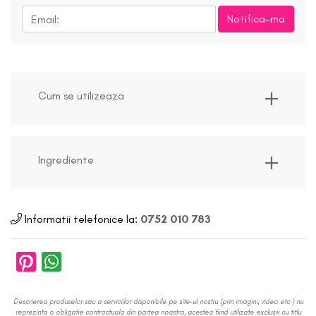
Notifica-ma
Cum se utilizeaza
Ingrediente
Informatii telefonice la:
0752 010 783
Descrierea produselor sau a serviciilor disponibile pe site-ul nostru (prin imagini, video etc.) nu
reprezinta o obligatie contractuala din partea noastra, acestea fiind utilizate exclusiv cu titlu