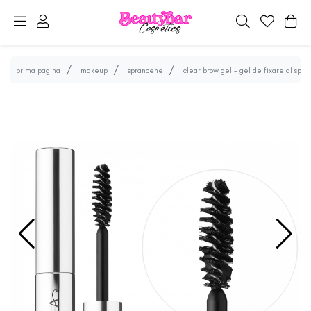
prima pagina
makeup
sprancene
clear brow gel - gel de fixare al spr