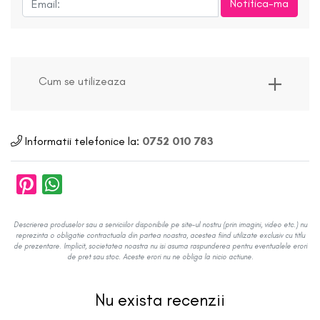
Notifica-ma
Cum se utilizeaza
Informatii telefonice la:
0752 010 783
Descrierea produselor sau a serviciilor disponibile pe site-ul nostru (prin imagini, video etc.) nu
reprezinta o obligatie contractuala din partea noastra, acestea fiind utilizate exclusiv cu titlu
de prezentare. Implicit, societatea noastra nu isi asuma raspunderea pentru eventualele erori
de pret sau stoc. Aceste erori nu ne obliga la nicio actiune.
Nu exista recenzii