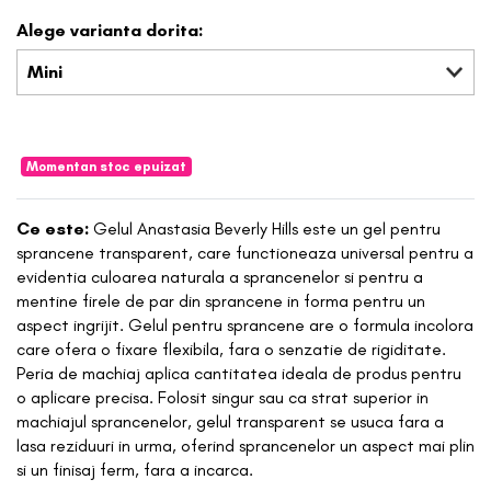
Alege varianta dorita:
Mini
Momentan stoc epuizat
Ce este:
Gelul Anastasia Beverly Hills este un gel pentru
sprancene transparent, care functioneaza universal pentru a
evidentia culoarea naturala a sprancenelor si pentru a
mentine firele de par din sprancene in forma pentru un
aspect ingrijit. Gelul pentru sprancene are o formula incolora
care ofera o fixare flexibila, fara o senzatie de rigiditate.
Peria de machiaj aplica cantitatea ideala de produs pentru
o aplicare precisa. Folosit singur sau ca strat superior in
machiajul sprancenelor, gelul transparent se usuca fara a
lasa reziduuri in urma, oferind sprancenelor un aspect mai plin
si un finisaj ferm, fara a incarca.