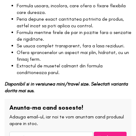
Formula usoara, incolora, care ofera o fixare flexibila
care dureaza.
Peria depune exact cantitatea potrivita de produs,
astfel incat sa poti aplica cu control.
Formula mentine firele de par in pozitie fara o senzatie
de rigiditate.
Se usuca complet transparent, fara a lasa reziduuri.
Ofera sprancenelor un aspect mai plin, hidratat, cu un
finisaj ferm.
Extractul de musetel calmant din formula
conditioneaza parul.
Disponibil si in versiunea mini/travel size. Selectati varianta
dorita mai sus.
Anunta-ma cand soseste!
Adauga email-ul, iar noi te vom anuntam cand produsul
apare in stoc.