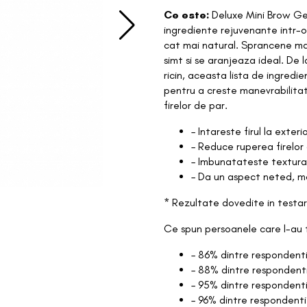
Ce este:
Deluxe Mini Brow Ge
ingrediente rejuvenante intr-o
cat mai natural. Sprancene mai
simt si se aranjeaza ideal. De 
ricin, aceasta lista de ingred
pentru a creste manevrabilitat
firelor de par.
– Intareste firul la exter
– Reduce ruperea firelo
– Imbunatateste textur
– Da un aspect neted, m
* Rezultate dovedite in testa
Ce spun persoanele care l-au 
– 86% dintre respondenti
– 88% dintre respondenti
– 95% dintre respondenti
– 96% dintre respondenti