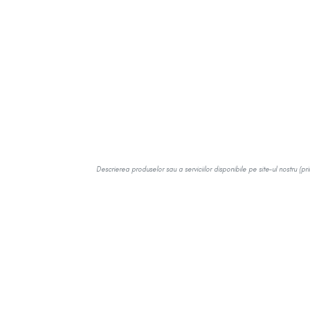
Descrierea produselor sau a serviciilor disponibile pe site-ul nostru (pr