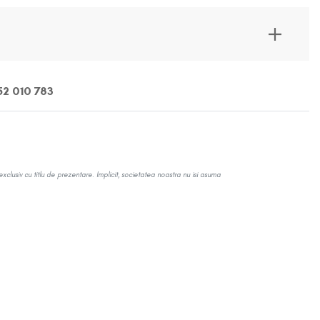
Wonjin Effect
Vezi toate Brandurile
2 010 783
exclusiv cu titlu de prezentare. Implicit, societatea noastra nu isi asuma