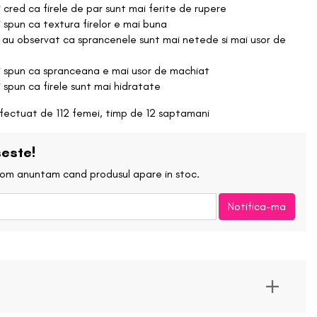
Creion de buze
 cred ca firele de par sunt mai ferite de rupere
Lemonhead Los Angeles
 spun ca textura firelor e mai buna
 au observat ca sprancenele sunt mai netede si mai usor de
Ruj
Maelove
i spun ca spranceana e mai usor de machiat
Ruj Lichid/Gloss
 spun ca firele sunt mai hidratate
Manyo Factory
efectuat de 112 femei, timp de 12 saptamani
Kit-uri de buze
BLOG
Neogen
este!
Balsam de buze
 vom anuntam cand produsul apare in stoc.
Patrick Ta
Notifica-ma
Rose Inc.
Soon Jung
Sunnies Face