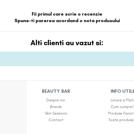
Fii primul care scrie o recenzie
Spune-ti parerea acordand o nota produsului
Alti clienti au vazut si:
BEAUTY BAR
INFO UTIL
Despre noi
Livrare si Plat
Brands
Cum cumpar
Skin Sessions
Produse Favori
Contact
Toate produse