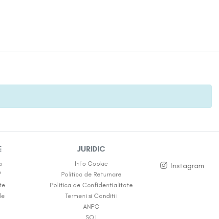
E
JURIDIC
a
Info Cookie
Instagram
?
Politica de Returnare
te
Politica de Confidentialitate
le
Termeni si Conditii
ANPC
SOL