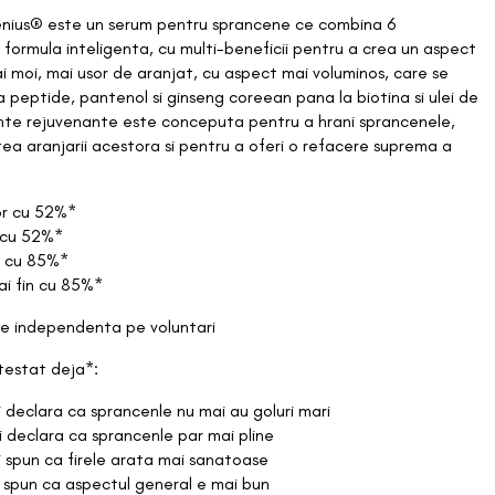
Shop All
Blush
nius® este un serum pentru sprancene ce combina 6
Nou Adaugate
 formula inteligenta, cu multi-beneficii pentru a crea un aspect
Charlotte Tillbury
 moi, mai usor de aranjat, cu aspect mai voluminos, care se
Bronzer
Best Sellers
la peptide, pantenol si ginseng coreean pana la biotina si ulei de
COSRX
iente rejuvenante este conceputa pentru a hrani sprancenele,
Concierge
Iluminator
ea aranjarii acestora si pentru a oferi o refacere suprema a
Reduceri
Dr Jart+
Pudra
ior cu 52%*
Etude
r cu 52%*
Rimel/Eyeliner
a cu 85%*
ai fin cu 85%*
Glossier
Sprancene
re independenta pe voluntari
Iunik
testat deja*:
Sclipici
 declara ca sprancenle nu mai au goluri mari
Karla Cosmetics
SKIN SESSIONS
 declara ca sprancenle par mai pline
Fard de pleoape
 spun ca firele arata mai sanatoase
Krave Beauty
 spun ca aspectul general e mai bun