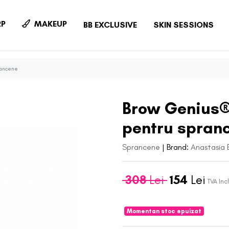
P
MAKEUP
BB EXCLUSIVE
SKIN SESSIONS
rancene
Brow Genius®
pentru spran
Sprancene
|
Brand:
Anastasia B
308
Lei
154
Lei
TVA Inc
Momentan stoc epuizat