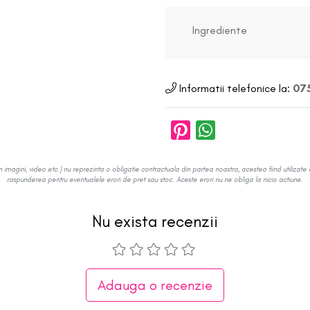
Ingrediente
Informatii telefonice la:
075
in imagini, video etc.) nu reprezinta o obligatie contractuala din partea noastra, acestea fiind utilizate 
raspunderea pentru eventualele erori de pret sau stoc. Aceste erori nu ne obliga la nicio actiune.
Nu exista recenzii
Adauga o recenzie