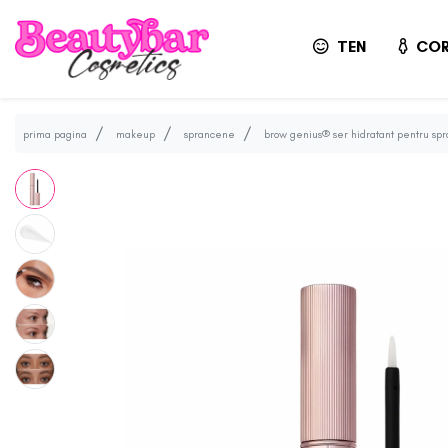
TEN
COR
prima pagina
makeup
sprancene
brow genius® ser hidratant pentru sp