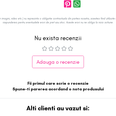
in imagini, video etc.) nu reprezinta o obligatie contractuala din partea noastra, acestea fiind utilizate 
raspunderea pentru eventualele erori de pret sau stoc. Aceste erori nu ne obliga la nicio actiune.
Nu exista recenzii
Adauga o recenzie
Fii primul care scrie o recenzie
Spune-ti parerea acordand o nota produsului
Alti clienti au vazut si: