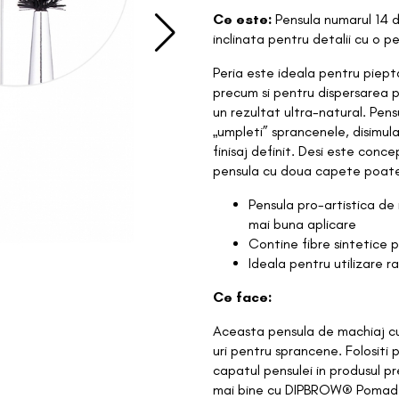
Ce este:
Pensula numarul 14 de
inclinata pentru detalii cu o p
Peria este ideala pentru piept
precum si pentru dispersarea pr
un rezultat ultra-natural. Pens
„umpleti” sprancenele, disimul
finisaj definit. Desi este con
pensula cu doua capete poate 
Pensula pro-artistica de 
mai buna aplicare
Contine fibre sintetice 
Ideala pentru utilizare ra
Ce face:
Aceasta pensula de machiaj cu
uri pentru sprancene. Folositi 
capatul pensulei in produsul 
mai bine cu DIPBROW® Pomade) si