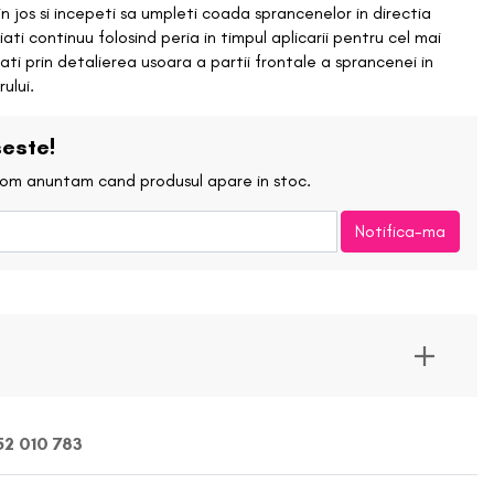
Creion de buze
n jos si incepeti sa umpleti coada sprancenelor in directia
Lemonhead Los Angeles
riati continuu folosind peria in timpul aplicarii pentru cel mai
ti prin detalierea usoara a partii frontale a sprancenei in
Ruj
ului.
Maelove
Ruj Lichid/Gloss
este!
Manyo Factory
 vom anuntam cand produsul apare in stoc.
Kit-uri de buze
BLOG
Neogen
Notifica-ma
Balsam de buze
Patrick Ta
Rose Inc.
Soon Jung
2 010 783
Sunnies Face