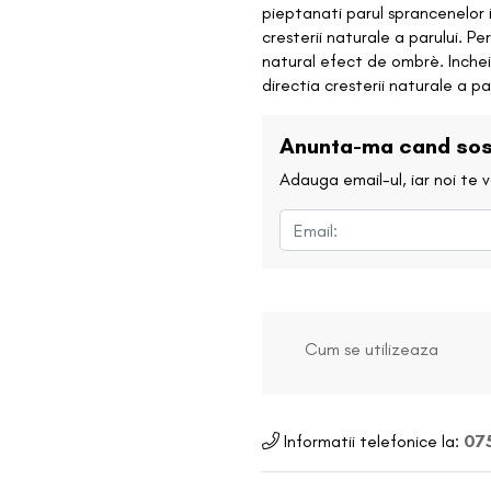
pieptanati parul sprancenelor i
cresterii naturale a parului. Pe
natural efect de ombrè. Incheia
directia cresterii naturale a par
Anunta-ma cand sos
Adauga email-ul, iar noi te
Cum se utilizeaza
Informatii telefonice la:
075