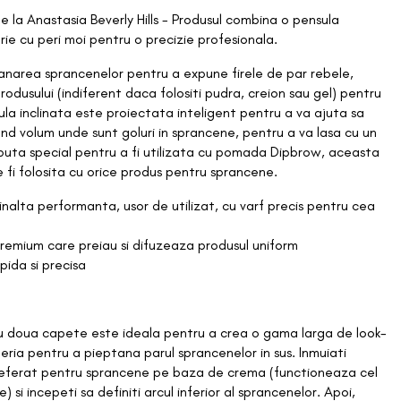
Shop All
Blush
 la Anastasia Beverly Hills - Produsul combina o pensula
Nou Adaugate
erie cu peri moi pentru o precizie profesionala.
Charlotte Tillbury
Bronzer
Best Sellers
anarea sprancenelor pentru a expune firele de par rebele,
COSRX
odusului (indiferent daca folositi pudra, creion sau gel) pentru
Concierge
Iluminator
ula inclinata este proiectata inteligent pentru a va ajuta sa
and volum unde sunt goluri in sprancene, pentru a va lasa cu un
Reduceri
Dr Jart+
ceputa special pentru a fi utilizata cu pomada Dipbrow, aceasta
Pudra
fi folosita cu orice produs pentru sprancene.
Etude
inalta performanta, usor de utilizat, cu varf precis pentru cea
Rimel/Eyeliner
Glossier
premium care preiau si difuzeaza produsul uniform
Sprancene
pida si precisa
Iunik
Sclipici
 doua capete este ideala pentru a crea o gama larga de look-
Karla Cosmetics
SKIN SESSIONS
peria pentru a pieptana parul sprancenelor in sus. Inmuiati
Fard de pleoape
preferat pentru sprancene pe baza de crema (functioneaza cel
Krave Beauty
 incepeti sa definiti arcul inferior al sprancenelor. Apoi,