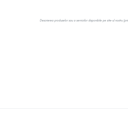
Descrierea produselor sau a serviciilor disponibile pe site-ul nostru (pr