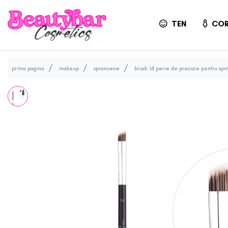
TEN
COR
prima pagina
makeup
sprancene
brush 14 perie de precizie pentru spr