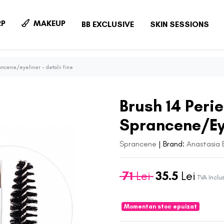
P
MAKEUP
BB EXCLUSIVE
SKIN SESSIONS
ancene/eyeliner - detalii fine
Brush 14 Perie
Sprancene/Eye
Sprancene
|
Brand:
Anastasia B
71
Lei
35.5
Lei
TVA Inclu
Momentan stoc epuizat