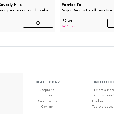
everly Hills
Patrick Ta
reion pentru conturul buzelor
Major Beauty Headlines - Preci
Crayon
175 Lei
87.5 Lei
BEAUTY BAR
INFO UTIL
Despre noi
Livrare si Plat
Brands
Cum cumpar
Skin Sessions
Produse Favori
Contact
Toate produse