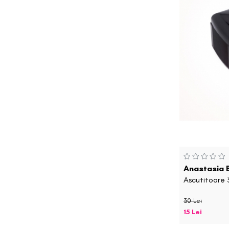
Anastasia B
Ascutitoare 3
30 Lei
15 Lei