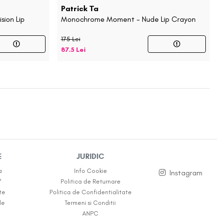
Wonjin Effect
Patrick Ta
sion Lip
Monochrome Moment - Nude Lip Crayon
Vezi toate Brandurile
175 Lei
87.5 Lei
E
JURIDIC
a
Info Cookie
Instagram
?
Politica de Returnare
te
Politica de Confidentialitate
le
Termeni si Conditii
ANPC