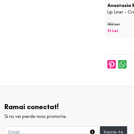
Anastasia B
Lip Liner - C
102 Lei
51 Lei
Ramai conectat!
Si nu vei pierde nicio promotie.
Inscrie-te