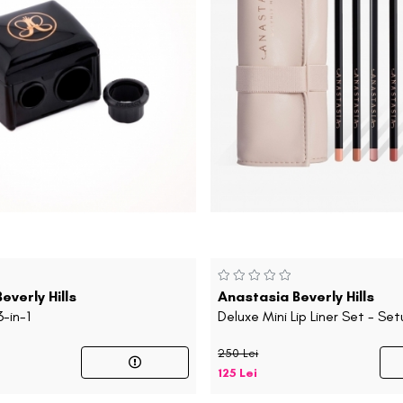
everly Hills
Anastasia Beverly Hills
-in-1
Deluxe Mini Lip Liner Set - Set
creioane-contur de buze
250 Lei
125 Lei