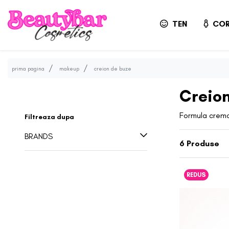
TEN
COR
prima pagina
makeup
creion de buze
Creio
Formula cremoa
Filtreaza dupa
BRANDS
6
Produse
REDUS