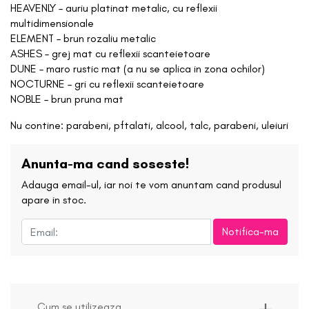
HEAVENLY – auriu platinat metalic, cu reflexii
multidimensionale
ELEMENT – brun rozaliu metalic
ASHES – grej mat cu reflexii scanteietoare
DUNE – maro rustic mat (a nu se aplica in zona ochilor)
NOCTURNE – gri cu reflexii scanteietoare
NOBLE – brun pruna mat
Nu contine: parabeni, pftalati, alcool, talc, parabeni, uleiuri
Anunta-ma cand soseste!
Adauga email-ul, iar noi te vom anuntam cand produsul
apare in stoc.
Notifica-ma
Cum se utilizeaza