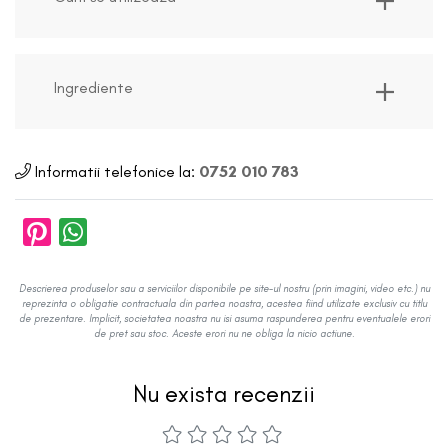
Ingrediente
Informatii telefonice la:
0752 010 783
Descrierea produselor sau a serviciilor disponibile pe site-ul nostru (prin imagini, video etc.) nu
reprezinta o obligatie contractuala din partea noastra, acestea fiind utilizate exclusiv cu titlu
de prezentare. Implicit, societatea noastra nu isi asuma raspunderea pentru eventualele erori
de pret sau stoc. Aceste erori nu ne obliga la nicio actiune.
Nu exista recenzii