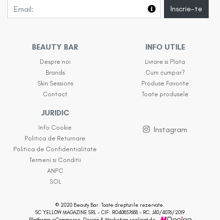
Inscrie-te
BEAUTY BAR
INFO UTILE
Despre noi
Livrare si Plata
Brands
Cum cumpar?
Skin Sessions
Produse Favorite
Contact
Toate produsele
JURIDIC
Info Cookie
Instagram
Politica de Returnare
Politica de Confidentialitate
Termeni si Conditii
ANPC
SOL
© 2020 Beauty Bar. Toate drepturile rezervate.
SC YELLOW MAGAZINE SRL - CIF: RO40857688 - RC: J40/4076/2019
Platforma eCommerce, Design & Marketing realizat de