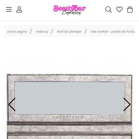
prima pagina
makeup
fard de pleoape
rose metals - paleta de farduri 