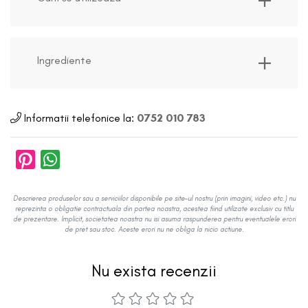
Ingrediente
Informatii telefonice la:
0752 010 783
Descrierea produselor sau a serviciilor disponibile pe site-ul nostru (prin imagini, video etc.) nu
reprezinta o obligatie contractuala din partea noastra, acestea fiind utilizate exclusiv cu titlu
de prezentare. Implicit, societatea noastra nu isi asuma raspunderea pentru eventualele erori
de pret sau stoc. Aceste erori nu ne obliga la nicio actiune.
Nu exista recenzii