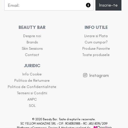
Inscrie-te
BEAUTY BAR
INFO UTILE
Despre noi
Livrare si Plata
Brands
Cum cumpar?
Skin Sessions
Produse Favorite
Contact
Toate produsele
JURIDIC
Info Cookie
Instagram
Politica de Returnare
Politica de Confidentialitate
Termeni si Conditii
ANPC
SOL
© 2020 Beauty Bar. Toate drepturile rezervate.
SC YELLOW MAGAZINE SRL - CIF: RO40857688 - RC: J40/4076/2019
Platforma eCommerce, Design & Marketing realizat de