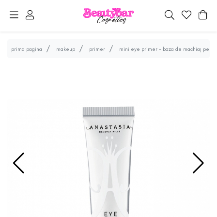
prima pagina
makeup
primer
mini eye primer - baza de machiaj pentru