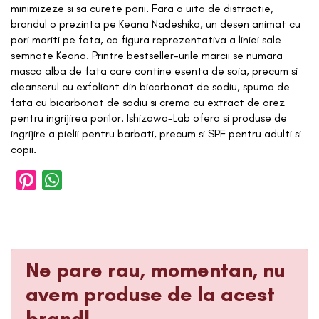
minimizeze si sa curete porii. Fara a uita de distractie,
brandul o prezinta pe Keana Nadeshiko, un desen animat cu
pori mariti pe fata, ca figura reprezentativa a liniei sale
semnate Keana. Printre bestseller-urile marcii se numara
masca alba de fata care contine esenta de soia, precum si
cleanserul cu exfoliant din bicarbonat de sodiu, spuma de
fata cu bicarbonat de sodiu si crema cu extract de orez
pentru ingrijirea porilor. Ishizawa-Lab ofera si produse de
ingrijire a pielii pentru barbati, precum si SPF pentru adulti si
copii.
Ne pare rau, momentan, nu
avem produse de la acest
brand!