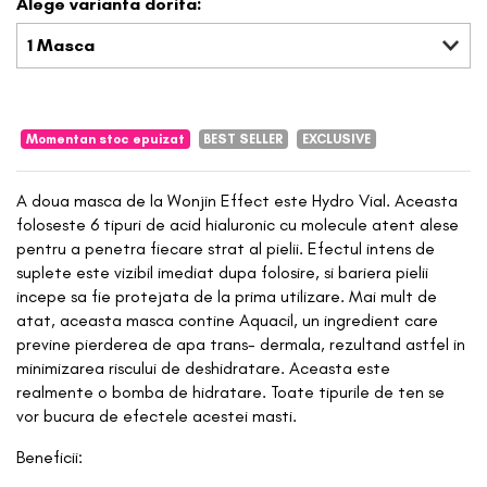
Alege varianta dorita:
1 Masca
Momentan stoc epuizat
BEST SELLER
EXCLUSIVE
A doua masca de la Wonjin Effect este Hydro Vial. Aceasta
foloseste 6 tipuri de acid hialuronic cu molecule atent alese
pentru a penetra fiecare strat al pielii. Efectul intens de
suplete este vizibil imediat dupa folosire, si bariera pielii
incepe sa fie protejata de la prima utilizare. Mai mult de
atat, aceasta masca contine Aquacil, un ingredient care
previne pierderea de apa trans- dermala, rezultand astfel in
minimizarea riscului de deshidratare. Aceasta este
realmente o bomba de hidratare. Toate tipurile de ten se
vor bucura de efectele acestei masti.
Beneficii: