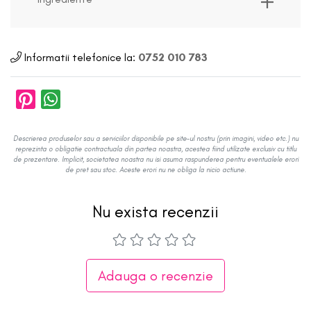
Informatii telefonice la:
0752 010 783
Descrierea produselor sau a serviciilor disponibile pe site-ul nostru (prin imagini, video etc.) nu
reprezinta o obligatie contractuala din partea noastra, acestea fiind utilizate exclusiv cu titlu
de prezentare. Implicit, societatea noastra nu isi asuma raspunderea pentru eventualele erori
de pret sau stoc. Aceste erori nu ne obliga la nicio actiune.
Nu exista recenzii
Adauga o recenzie