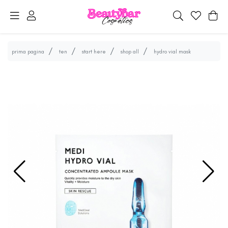
prima pagina
ten
start here
shop all
hydro vial mask