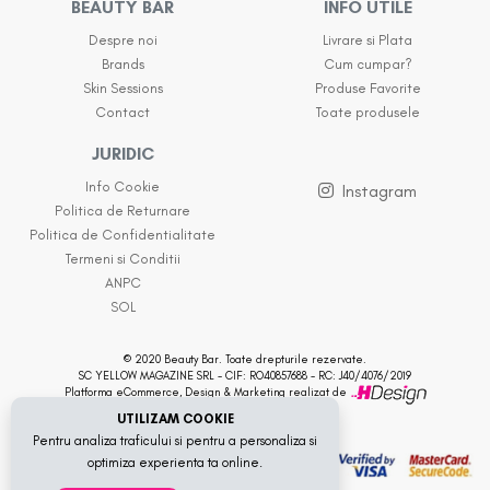
BEAUTY BAR
INFO UTILE
Despre noi
Livrare si Plata
Brands
Cum cumpar?
Skin Sessions
Produse Favorite
Contact
Toate produsele
JURIDIC
Info Cookie
Instagram
Politica de Returnare
Politica de Confidentialitate
Termeni si Conditii
ANPC
SOL
© 2020 Beauty Bar. Toate drepturile rezervate.
SC YELLOW MAGAZINE SRL - CIF: RO40857688 - RC: J40/4076/2019
Platforma eCommerce, Design & Marketing realizat de
UTILIZAM COOKIE
Pentru analiza traficului si pentru a personaliza si
optimiza experienta ta online.