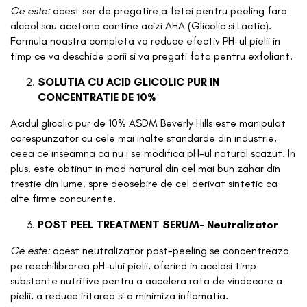
Ce este:
acest ser de pregatire a fetei pentru peeling fara
alcool sau acetona contine acizi AHA (Glicolic si Lactic).
Formula noastra completa va reduce efectiv PH-ul pielii in
timp ce va deschide porii si va pregati fata pentru exfoliant.
SOLUTIA CU ACID GLICOLIC PUR IN
CONCENTRATIE DE 10%
Acidul glicolic pur de 10% ASDM Beverly Hills este manipulat
corespunzator cu cele mai inalte standarde din industrie,
ceea ce inseamna ca nu i se modifica pH-ul natural scazut. In
plus, este obtinut in mod natural din cel mai bun zahar din
trestie din lume, spre deosebire de cel derivat sintetic ca
alte firme concurente.
POST PEEL TREATMENT SERUM- Neutralizator
Ce este:
acest neutralizator post-peeling se concentreaza
pe reechilibrarea pH-ului pielii, oferind in acelasi timp
substante nutritive pentru a accelera rata de vindecare a
pielii, a reduce iritarea si a minimiza inflamatia.