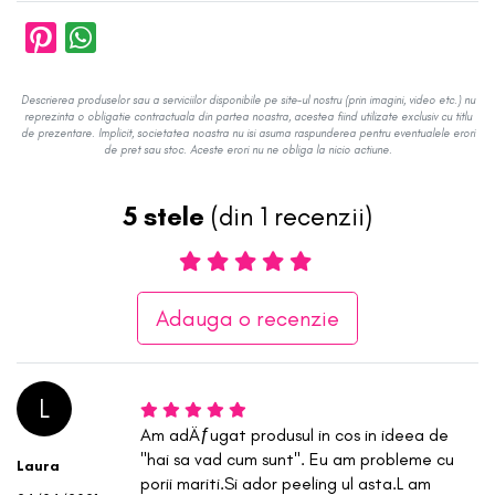
Descrierea produselor sau a serviciilor disponibile pe site-ul nostru (prin imagini, video etc.) nu
reprezinta o obligatie contractuala din partea noastra, acestea fiind utilizate exclusiv cu titlu
de prezentare. Implicit, societatea noastra nu isi asuma raspunderea pentru eventualele erori
de pret sau stoc. Aceste erori nu ne obliga la nicio actiune.
5 stele
(din 1 recenzii)
Adauga o recenzie
L
Am adÄƒugat produsul in cos in ideea de
"hai sa vad cum sunt". Eu am probleme cu
Laura
porii mariti.Si ador peeling ul asta.L am