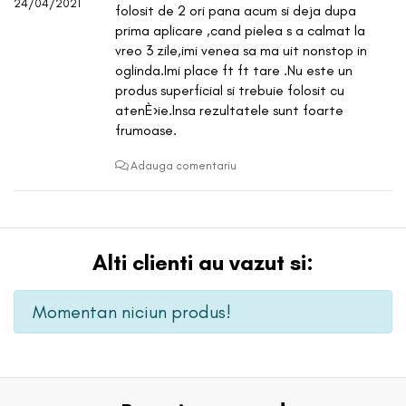
24/04/2021
folosit de 2 ori pana acum si deja dupa
prima aplicare ,cand pielea s a calmat la
vreo 3 zile,imi venea sa ma uit nonstop in
oglinda.Imi place ft ft tare .Nu este un
produs superficial si trebuie folosit cu
atenÈ›ie.Insa rezultatele sunt foarte
frumoase.
Adauga comentariu
Alti clienti au vazut si:
Momentan niciun produs!