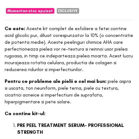
Momentan stoc epuizat
EXCLUSIVE
Ce este:
Aceste kit complet de exfoliere a fetei contine
acid glicolic pur, diluat corespunzator la 10% (o concentratie
de potenta medie). Aceste peelinguri chimice AHA care
perfectioneaza pielea vor re-textura si reinnoi usor pielea
rugoasa, in timp ce indeparteaza pielea moarta. Acest lucru
incurajeaza rotatia celulara, productia de colagen si
reducerea ridurilor si imperfectiunilor.
Pentru ce probleme ale pielii e cel mai bun:
piele aspra
si uscata, ton neuniform, piele terna, piele cu textura,
cicatrici acneice si imperfectiuni de suprafata,
hiperpigmentare si pete solare.
Ce contine kit-ul:
PRE PEEL TREATMENT SERUM- PROFESSIONAL
STRENGTH