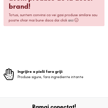
brand!
Totusi, suntem convinsi ca vei gasi produse similare sau
poate chiar mai bune daca dai click
aici
Ingrijire a pielii fara griji:
Produse sigure, fara ingrediente iritante
Ramai conectat!