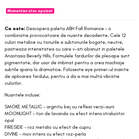
Momentan stoc epuizat
Ce este:
Descopera paleta ABH Fall Romance – o
combinatie provocatoare de nuante decadente. Cele 12
culori metalice cu tonurile si subtonurile bogate, neutre,
pastreaza intensitatea cu care v-ati obisnuit in paletele
Anastasia Beverly Hills. Formulele fardurilor de pleoape sunt
pigmentate, dar usor de imbinat pentru a crea machiaje
subtile spana la dramatice. Foloseste eye primer-ul inainte
de aplicarea fardului, pentru a da si mai multa vibratie
culorilor.
Nuantele incluse:
SMOKE METALLIC – argintiu bej cu reflexii verzi-aurii
MOONLIGHT – ton de lavanda cu efect intens stralucitor
opal
FIRESIDE – roz metalic cu efect de cupru
DIVINE – mov intens cu efect roz-perla