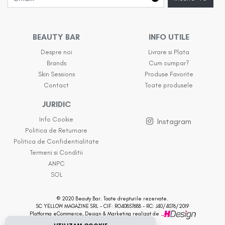
BEAUTY BAR
INFO UTILE
Despre noi
Livrare si Plata
Brands
Cum cumpar?
Skin Sessions
Produse Favorite
Contact
Toate produsele
JURIDIC
Info Cookie
Instagram
Politica de Returnare
Politica de Confidentialitate
Termeni si Conditii
ANPC
SOL
© 2020 Beauty Bar. Toate drepturile rezervate.
SC YELLOW MAGAZINE SRL - CIF: RO40857688 - RC: J40/4076/2019
Platforma eCommerce, Design & Marketing realizat de