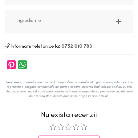
Ingrediente
Informatii telefonice la:
0752 010 783
Descrierea produselor sau a serviciilor disponibile pe site-ul nostru (prin imagini, video etc.) nu
reprezinta o obligatie contractuala din partea noastra, acestea fiind utilizate exclusiv cu titlu
de prezentare. Implicit, societatea noastra nu isi asuma raspunderea pentru eventualele erori
de pret sau stoc. Aceste erori nu ne obliga la nicio actiune.
Nu exista recenzii