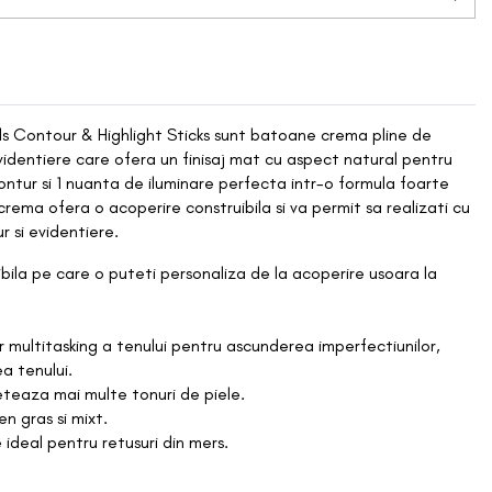
Shop All
Blush
Nou Adaugate
Charlotte Tillbury
Bronzer
Best Sellers
COSRX
Concierge
lls Contour & Highlight Sticks sunt batoane crema pline de
Iluminator
identiere care ofera un finisaj mat cu aspect natural pentru
Reduceri
Dr Jart+
ontur si 1 nuanta de iluminare perfecta intr-o formula foarte
Pudra
ma ofera o acoperire construibila si va permit sa realizati cu
Etude
r si evidentiere.
Rimel/Eyeliner
bila pe care o puteti personaliza de la acoperire usoara la
Glossier
Sprancene
 multitasking a tenului pentru ascunderea imperfectiunilor,
Iunik
a tenului.
Sclipici
eaza mai multe tonuri de piele.
Karla Cosmetics
en gras si mixt.
SKIN SESSIONS
Fard de pleoape
 ideal pentru retusuri din mers.
Krave Beauty