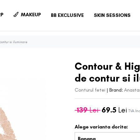
P
MAKEUP
BB EXCLUSIVE
SKIN SESSIONS
 contur si iluminare
Contour & Hig
de contur si 
Conturul fetei
|
Brand:
Anastas
139
Lei
69.5
Lei
TVA In
Alege varianta dorita:
Banana