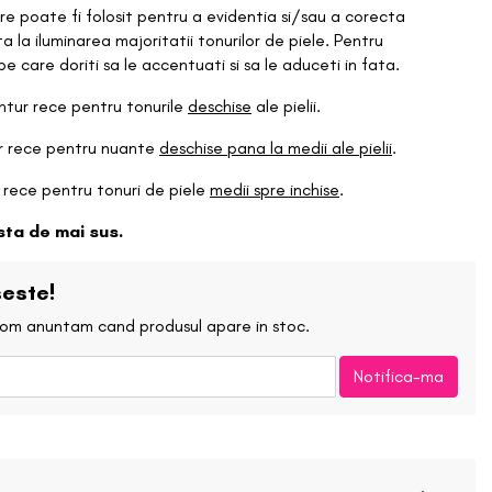
Creion de buze
e poate fi folosit pentru a evidentia si/sau a corecta
Lemonhead Los Angeles
 la iluminarea majoritatii tonurilor de piele. Pentru
pe care doriti sa le accentuati si sa le aduceti in fata.
Ruj
Maelove
tur rece pentru tonurile
deschise
ale pielii.
Ruj Lichid/Gloss
r rece pentru nuante
deschise pana la medii ale pielii
.
Manyo Factory
Kit-uri de buze
rece pentru tonuri de piele
medii spre inchise
.
BLOG
Neogen
ista de mai sus.
Balsam de buze
Patrick Ta
este!
 vom anuntam cand produsul apare in stoc.
Rose Inc.
Notifica-ma
Soon Jung
Sunnies Face