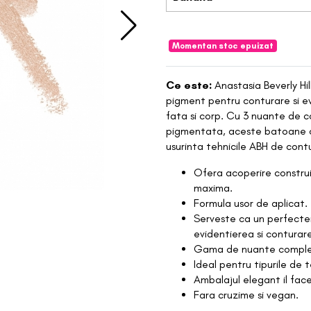
Momentan stoc epuizat
Ce este:
Anastasia Beverly Hi
pigment pentru conturare si ev
fata si corp. Cu 3 nuante de c
pigmentata, aceste batoane cre
usurinta tehnicile ABH de contu
Ofera acoperire construi
maxima.
Formula usor de aplicat.
Serveste ca un perfecter
evidentierea si conturare
Gama de nuante complet
Ideal pentru tipurile de t
Ambalajul elegant il face
Fara cruzime si vegan.