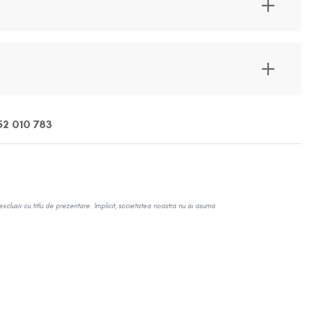
Wonjin Effect
Vezi toate Brandurile
2 010 783
exclusiv cu titlu de prezentare. Implicit, societatea noastra nu isi asuma