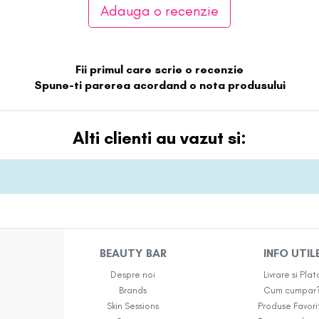
Adauga o recenzie
Fii primul care scrie o recenzie
Spune-ti parerea acordand o nota produsului
Alti clienti au vazut si:
BEAUTY BAR
INFO UTIL
Despre noi
Livrare si Plat
Brands
Cum cumpar
Skin Sessions
Produse Favori