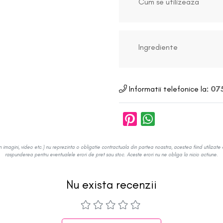
Cum se utilizeaza
Ingrediente
Informatii telefonice la:
075
in imagini, video etc.) nu reprezinta o obligatie contractuala din partea noastra, acestea fiind utilizate 
raspunderea pentru eventualele erori de pret sau stoc. Aceste erori nu ne obliga la nicio actiune.
Nu exista recenzii