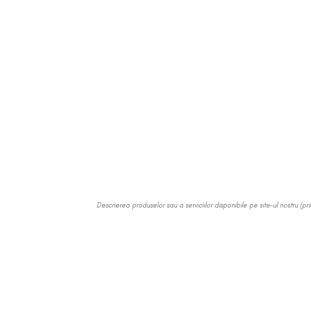
Descrierea produselor sau a serviciilor disponibile pe site-ul nostru (pr