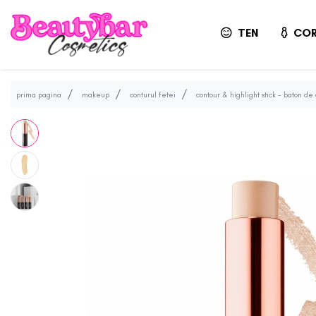
TEN
COR
prima pagina
makeup
conturul fetei
contour & highlight stick - baton de