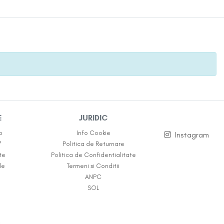
E
JURIDIC
a
Info Cookie
Instagram
?
Politica de Returnare
te
Politica de Confidentialitate
le
Termeni si Conditii
ANPC
SOL