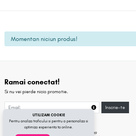
Momentan niciun produs!
Ramai conectat!
Si nu vei pierde nicio promotie.
Inscrie-te
UTILIZAM COOKIE
Pentru analiza traficului si pentru a personaliza si
optimiza experienta ta online.
© 2020 Beauty Bar. Toate drepturile rezervate.
SC YELLOW MAGAZINE SRL - CIF: RO40857688 - RC: J40/4076/2019