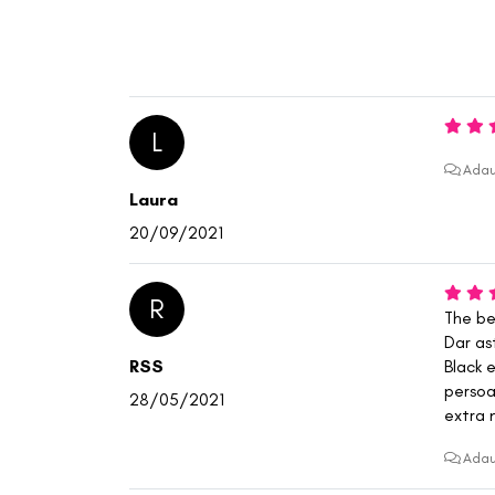
L
Adau
Laura
20/09/2021
R
The be
Dar as
RSS
Black 
persoa
28/05/2021
extra n
Adau