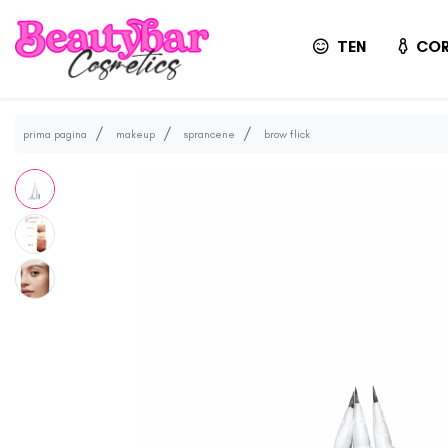
TEN
COR
prima pagina
makeup
sprancene
brow flick