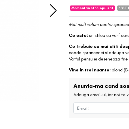
Momentan stoc epuizat
BEST 
Mai mult volum pentru sprance
Ce este:
un stilou cu varf ca
Ce trebuie sa mai stiti de
coada sprancenei si adauga vo
Varful pensulei deseneaza fire
Vine in trei nuante:
blond (Bl
Anunta-ma cand sos
Adauga email-ul, iar noi te