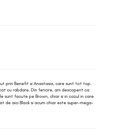
Wonjin Effect
Vezi toate Brandurile
 prin Benefit si Anastasia, care sunt tot top.
cat cu rabdare. Din fericire, am descoperit ca
e sunt facute pe Brown, chiar si in cazul in care
at de aici Black si acum chiar este super-mega-