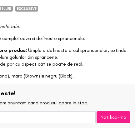
Shop All
Blush
SELLER
EXCLUSIVE
Nou Adaugate
Charlotte Tillbury
Bronzer
Best Sellers
nele tale.
COSRX
Concierge
re completeaza si defineste sprancenele.
Iluminator
Reduceri
Dr Jart+
spre produs:
Umple si defineste arcul sprancenelor, extinde
Pudra
lum golurilor din sprancene.
 de par cu aspect cat se poate de real.
Etude
Rimel/Eyeliner
ond), maro (Brown) si negru (Black).
Glossier
Sprancene
este!
Iunik
 vom anuntam cand produsul apare in stoc.
Sclipici
Karla Cosmetics
Notifica-ma
SKIN SESSIONS
Fard de pleoape
Krave Beauty