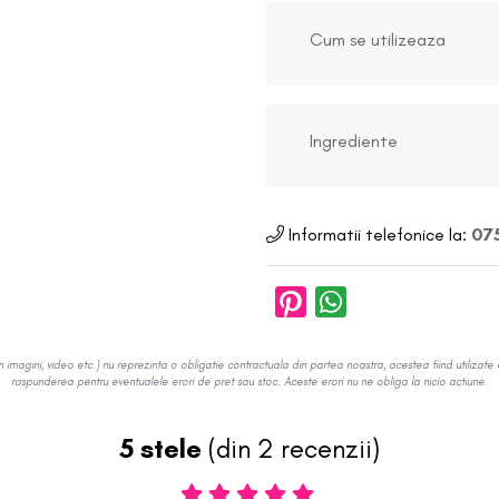
Cum se utilizeaza
Ingrediente
Informatii telefonice la:
075
in imagini, video etc.) nu reprezinta o obligatie contractuala din partea noastra, acestea fiind utilizate 
raspunderea pentru eventualele erori de pret sau stoc. Aceste erori nu ne obliga la nicio actiune.
5 stele
(din 2 recenzii)