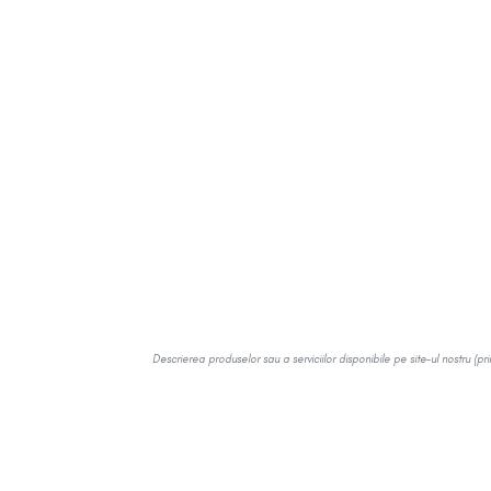
Descrierea produselor sau a serviciilor disponibile pe site-ul nostru (pr