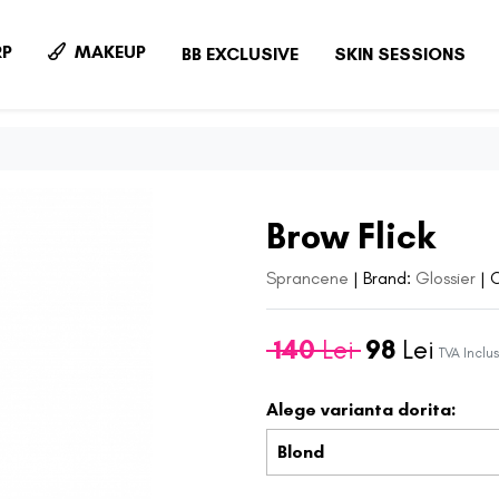
P
MAKEUP
BB EXCLUSIVE
SKIN SESSIONS
Brow Flick
Sprancene
|
Brand:
Glossier
|
140
Lei
98
Lei
TVA Inclus
Alege varianta dorita:
Blond