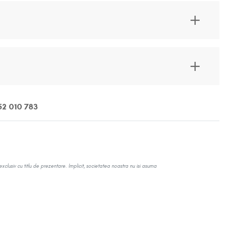
Creion de buze
Lemonhead Los Angeles
Ruj
Maelove
Ruj Lichid/Gloss
Manyo Factory
Kit-uri de buze
BLOG
Neogen
2 010 783
Balsam de buze
Patrick Ta
Rose Inc.
exclusiv cu titlu de prezentare. Implicit, societatea noastra nu isi asuma
Soon Jung
Sunnies Face