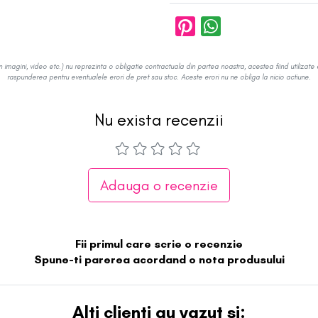
in imagini, video etc.) nu reprezinta o obligatie contractuala din partea noastra, acestea fiind utilizate 
raspunderea pentru eventualele erori de pret sau stoc. Aceste erori nu ne obliga la nicio actiune.
Nu exista recenzii
Adauga o recenzie
Fii primul care scrie o recenzie
Spune-ti parerea acordand o nota produsului
Alti clienti au vazut si: