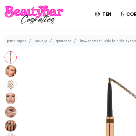
TEN
COR
prima pagina
makeup
sprancene
brow cheat refillable hair-like eyebr