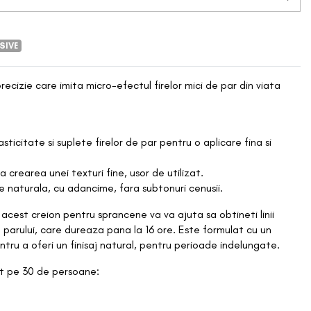
Shop All
Blush
Nou Adaugate
Charlotte Tillbury
Bronzer
SIVE
Best Sellers
COSRX
Concierge
recizie care imita micro-efectul firelor mici de par din viata
Iluminator
Reduceri
Dr Jart+
Pudra
icitate si suplete firelor de par pentru o aplicare fina si
Etude
Rimel/Eyeliner
a crearea unei texturi fine, usor de utilizat.
Glossier
re naturala, cu adancime, fara subtonuri cenusii.
Sprancene
:
acest creion pentru sprancene va va ajuta sa obtineti linii
Iunik
parului, care dureaza pana la 16 ore. Este formulat cu un
Sclipici
ntru a oferi un finisaj natural, pentru perioade indelungate.
Karla Cosmetics
SKIN SESSIONS
at pe 30 de persoane:
Fard de pleoape
Krave Beauty