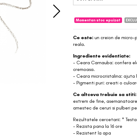
Momentan stoc epuizat
EXCLU
Ce este:
un creion de micro-p
reala.
Ingrediente evidentiate:
- Ceara Carnauba: confera elast
cremoasa.
- Ceara microcristalina: ajuta l
- Pigmenti puri: creati o culoa
Ce altceva trebuie sa stiti
extrem de fine, asemanatoare 
amestec de ceruri si pulberi pe
Rezultatele cercetarii: * Test
- Rezista pana la 16 ore
- Rezistent la apa