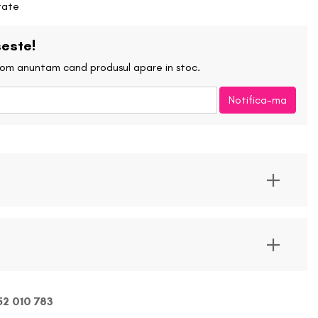
Creion de buze
itate
Lemonhead Los Angeles
Ruj
este!
Maelove
 vom anuntam cand produsul apare in stoc.
Ruj Lichid/Gloss
Manyo Factory
Notifica-ma
Kit-uri de buze
BLOG
Neogen
Balsam de buze
Patrick Ta
Rose Inc.
Soon Jung
Sunnies Face
2 010 783