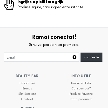
Ingrijire a pielii fara griji:
Produse sigure, fara ingrediente iritante
Ramai conectat!
Si nu vei pierde nicio promotie.
Inscrie-te
BEAUTY BAR
INFO UTILE
Despre noi
Livrare si Plata
Brands
Cum cumpar?
Skin Sessions
Produse Favorite
Contact
Toate produsele