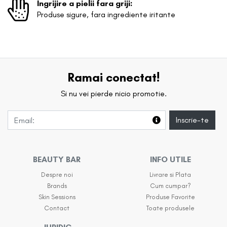
Ingrijire a pielii fara griji:
Produse sigure, fara ingrediente iritante
Ramai conectat!
Si nu vei pierde nicio promotie.
Inscrie-te
BEAUTY BAR
INFO UTILE
Despre noi
Livrare si Plata
Brands
Cum cumpar?
Skin Sessions
Produse Favorite
Contact
Toate produsele