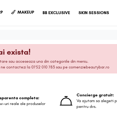
P
MAKEUP
BB EXCLUSIVE
SKIN SESSIONS
i exista!
utare sau acceseaza una din categoriile din meniu.
sa ne contactezi la 0752 010 783 sau pe comenzi@beautybar.ro
Concierge gratuit:
sparenta completa:
Va ajutam sa alegeti p
w-uri reale ale produselor
pentru dvs.