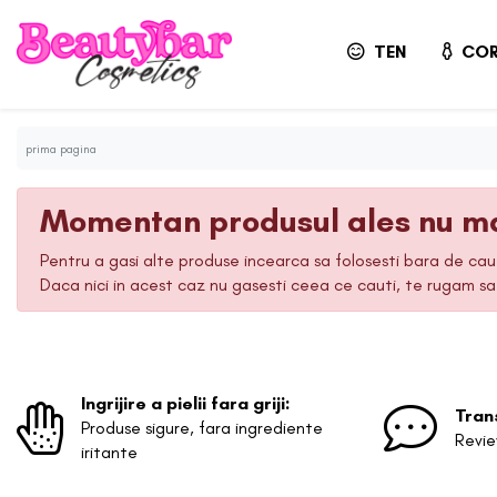
TEN
COR
prima pagina
Momentan produsul ales nu ma
Pentru a gasi alte produse incearca sa folosesti bara de ca
Daca nici in acest caz nu gasesti ceea ce cauti, te rugam 
Ingrijire a pielii fara griji:
Tran
Produse sigure, fara ingrediente
Revie
iritante