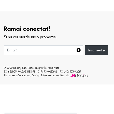
Ramai conectat!
Si nu vei pierde nicio promotie.
Inscrie-te
© 2020 Beauty Bar. Toate drepturile rezervate.
SC YELLOW MAGAZINE SRL - CIF: RO40857688 - RC: J40/4076/2019
Platforma eCommerce, Design & Marketing realizat de