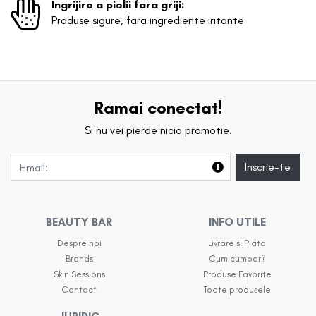
Ingrijire a pielii fara griji:
Produse sigure, fara ingrediente iritante
Ramai conectat!
Si nu vei pierde nicio promotie.
Inscrie-te
BEAUTY BAR
INFO UTILE
Despre noi
Livrare si Plata
Brands
Cum cumpar?
Skin Sessions
Produse Favorite
Contact
Toate produsele