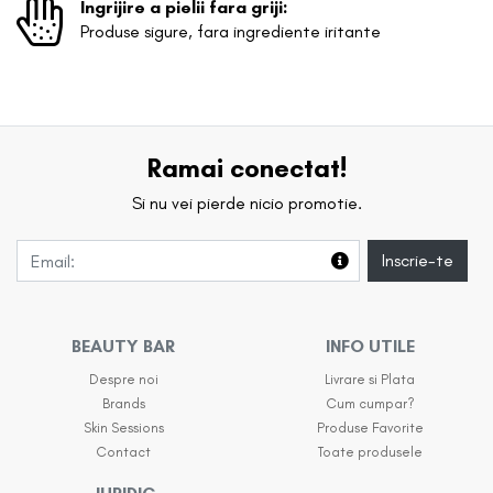
Ingrijire a pielii fara griji:
Produse sigure, fara ingrediente iritante
Ramai conectat!
Si nu vei pierde nicio promotie.
Inscrie-te
BEAUTY BAR
INFO UTILE
Despre noi
Livrare si Plata
Brands
Cum cumpar?
Skin Sessions
Produse Favorite
Contact
Toate produsele