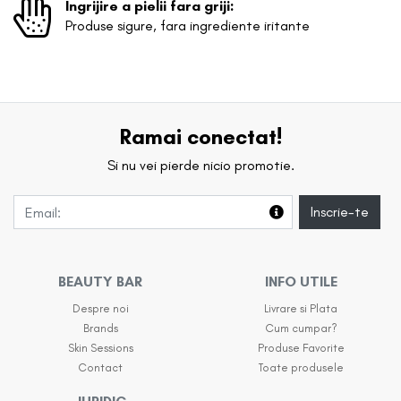
Ingrijire a pielii fara griji:
Produse sigure, fara ingrediente iritante
Ramai conectat!
Si nu vei pierde nicio promotie.
Inscrie-te
BEAUTY BAR
INFO UTILE
Despre noi
Livrare si Plata
Brands
Cum cumpar?
Skin Sessions
Produse Favorite
Contact
Toate produsele